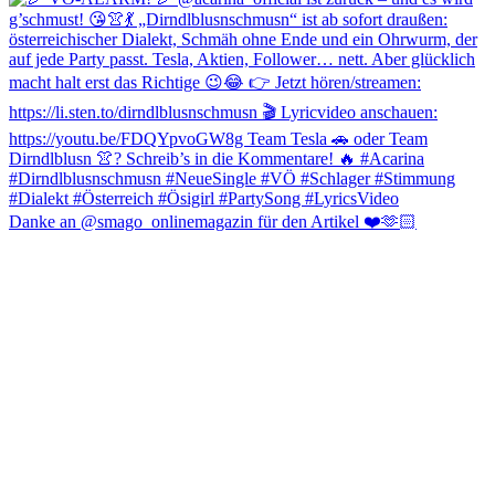
Danke an @smago_onlinemagazin für den Artikel ❤️🫶🏻