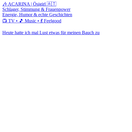
🎶 ACARINA | Ösigirl 🇦🇹
Schlager, Stimmung & Frauenpower
Energie, Humor & echte Geschichten
📺 TV • 🎵 Music • 💃 Feelgood
Heute hatte ich mal Lust etwas für meinen Bauch zu