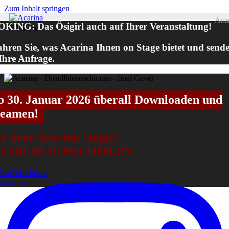
Zum Inhalt springen
Aca
KING: Das Ösigirl auch auf Ihrer Veranstaltung!
Menü
ahren Sie, was Acarina Ihnen on Stage bietet und send
 Ihre Anfrage.
b 30. Januar 2026 überall Downloaden und
reamen!
e neue Acarina Single:
IRNDLBLUSNSCHMUSN
YouTube hören
 bestellen