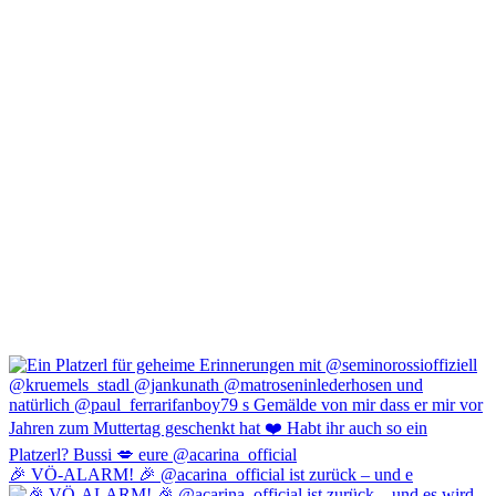
🎉 VÖ-ALARM! 🎉 @acarina_official ist zurück – und e