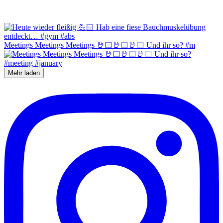
Meetings Meetings Meetings 🤘🏻🤘🏻🤘🏻 Und ihr so? #m
Mehr laden