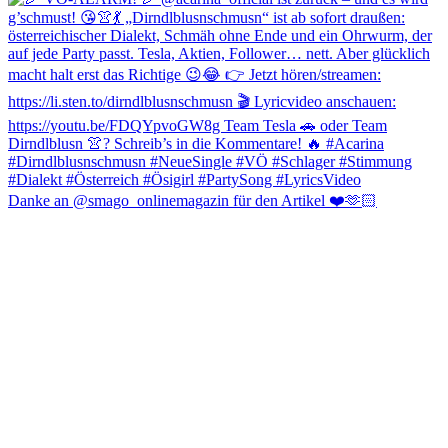
Danke an @smago_onlinemagazin für den Artikel ❤️🫶🏻