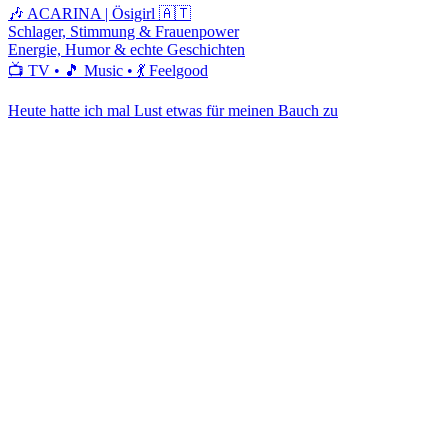
🎶 ACARINA | Ösigirl 🇦🇹
Schlager, Stimmung & Frauenpower
Energie, Humor & echte Geschichten
📺 TV • 🎵 Music • 💃 Feelgood
Heute hatte ich mal Lust etwas für meinen Bauch zu