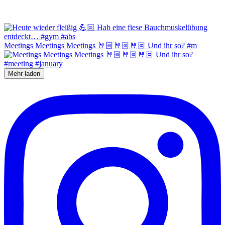
Meetings Meetings Meetings 🤘🏻🤘🏻🤘🏻 Und ihr so? #m
Mehr laden