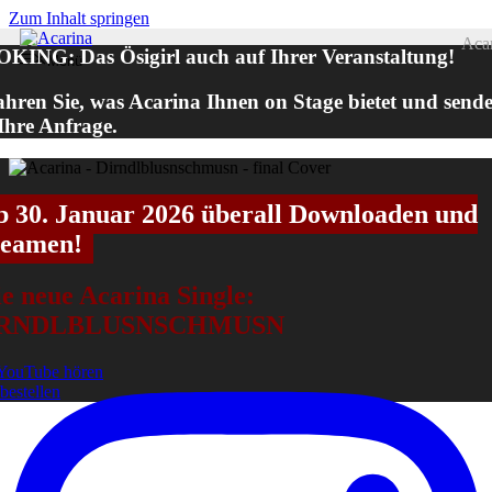
Zum Inhalt springen
Aca
KING: Das Ösigirl auch auf Ihrer Veranstaltung!
Menü
ahren Sie, was Acarina Ihnen on Stage bietet und send
 Ihre Anfrage.
b 30. Januar 2026 überall Downloaden und
reamen!
e neue Acarina Single:
IRNDLBLUSNSCHMUSN
YouTube hören
 bestellen