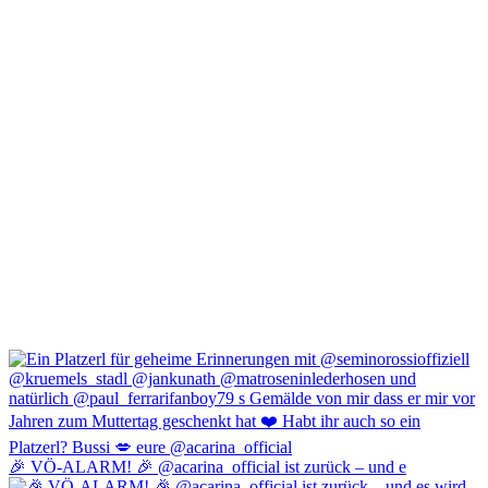
🎉 VÖ-ALARM! 🎉 @acarina_official ist zurück – und e