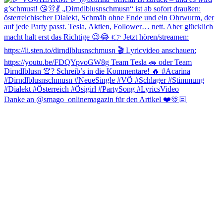
Danke an @smago_onlinemagazin für den Artikel ❤️🫶🏻