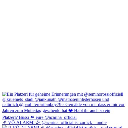
🎉 VÖ-ALARM! 🎉 @acarina_official ist zurück – und e