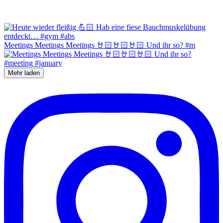
Meetings Meetings Meetings 🤘🏻🤘🏻🤘🏻 Und ihr so? #m
Mehr laden