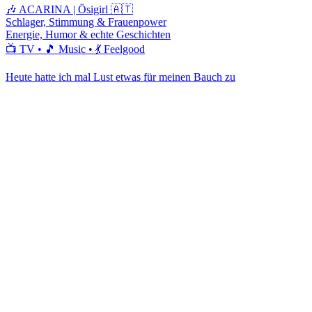
🎶 ACARINA | Ösigirl 🇦🇹
Schlager, Stimmung & Frauenpower
Energie, Humor & echte Geschichten
📺 TV • 🎵 Music • 💃 Feelgood
Heute hatte ich mal Lust etwas für meinen Bauch zu