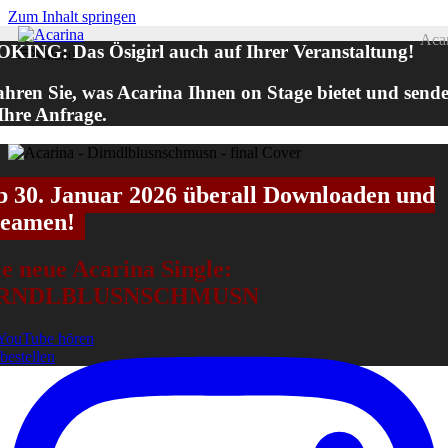
Zum Inhalt springen
Aca
KING: Das Ösigirl auch auf Ihrer Veranstaltung!
Menü
ahren Sie, was Acarina Ihnen on Stage bietet und send
 Ihre Anfrage.
b 30. Januar 2026 überall Downloaden und
reamen!
e neue Acarina Single:
IRNDLBLUSNSCHMUSN
YouTube hören
 bestellen