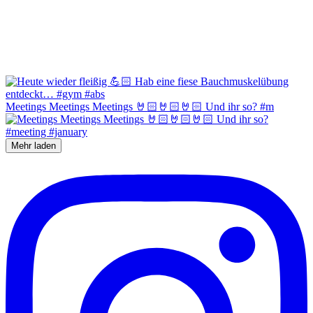
Meetings Meetings Meetings 🤘🏻🤘🏻🤘🏻 Und ihr so? #m
Mehr laden