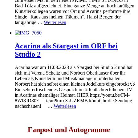
zum ersten Mal in den neuen PRIME TIME STUDIOS in
Bad Tölz aufgezeichnet. Eine ganze Menge an hochkarätigen
Künstlerkollegen waren vor Ort und Acarina performte ihre
Single „Raus aus meinen Träumen“. Hansi Berger, der
langjährige …
Weiterlesen
Acarina als Stargast im ORF bei
Studio 2
Acarina war am 11.08.2023 als Stargast bei Studio 2 und hat
sich mit Verena Scheitz und Norbert Oberhauser über ihr
Leben als Künstlerin und Musikmanagerin unterhalten.
Norbert hat sich selbst einen kleinen Jodelkurs eingebrockt 🙂
Ein sehr erfrischendes Gespräch im öffentlichrechtlichen TV
in Acarinas ehemaliger Heimat. HIER https://youtu.be/FM-
8Wf8JD80?si=li-5nPkmxX-UZRMB könnt ihr die Sendung
nachschauen! …
Weiterlesen
Fanpost und Autogramme