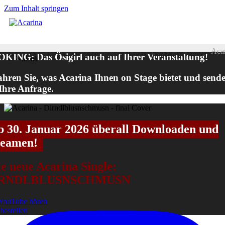
Zum Inhalt springen
Aca
KING: Das Ösigirl auch auf Ihrer Veranstaltung!
Menü
ahren Sie, was Acarina Ihnen on Stage bietet und send
 Ihre Anfrage.
b 30. Januar 2026 überall Downloaden und
reamen!
e neue Acarina Single:
IRNDLBLUSNSCHMUSN
YouTube hören
 bestellen