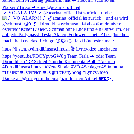
🎉 VÖ-ALARM! 🎉 @acarina_official ist zurück – und e
Danke an @smago_onlinemagazin für den Artikel ❤️🫶🏻