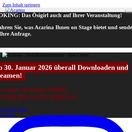
Zum Inhalt springen
Aca
KING: Das Ösigirl auch auf Ihrer Veranstaltung!
Menü
ahren Sie, was Acarina Ihnen on Stage bietet und send
 Ihre Anfrage.
b 30. Januar 2026 überall Downloaden und
reamen!
e neue Acarina Single:
IRNDLBLUSNSCHMUSN
YouTube hören
 bestellen