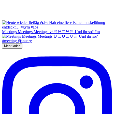
Meetings Meetings Meetings 🤘🏻🤘🏻🤘🏻 Und ihr so? #m
Mehr laden