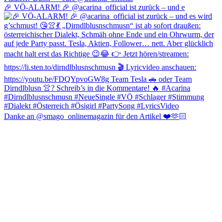
🎉 VÖ-ALARM! 🎉 @acarina_official ist zurück – und e
Danke an @smago_onlinemagazin für den Artikel ❤️🫶🏻